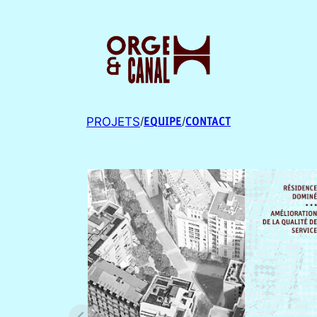
PROJETS
EQ
U
IPE
CONTACT
/
/